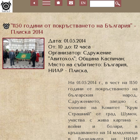
"1150 години от покръстването на България" -
Плиска 2014
Дата: 01.05.2014
От: 10 до: 12 часа
Организатор: Сдружение
"Авитохол"; Община Каспичан;
Място на събитието: България,
НИАР - Плиска,
.
На 01.05.2014 г., в чест на 1150
години от покръстването на
българския народ,
Сдружението, заедно с
членове на Комитет "Крум
Страшний" от град Шумен,
участва с жива картина -
войни и боляри, в
кръщаването на 14 младенеца
в Базиликата на НИАР