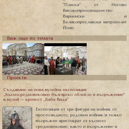
"Плиска" от Негово
Високопреосвещенство
Варненски и
Великопреславски митрополит
Йоан.
Виж още по темата
Проекти
Създаване на нова музейна експозиция
„Късносредновековно българско облекло и въоръжение“
в музей – крепост „Баба Вида"
Експозиция от три фигури на войник от
простолюдието, редовен войник и тежко
въоръжен аристократ от късното
средновековие, както и въоръжение и