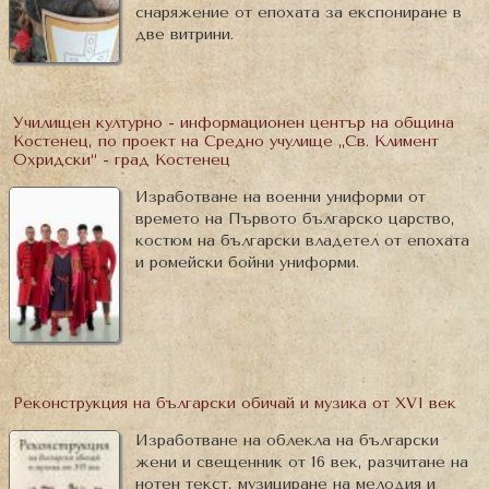
снаряжение от епохата за експониране в
две витрини.
Училищен културно - информационен център на община
Костенец, по проект на Средно учулище „Св. Климент
Охридски“ - град Костенец
Изработване на военни униформи от
времето на Първото българско царство,
костюм на български владетел от епохата
и ромейски бойни униформи.
Реконструкция на български обичай и музика от XVI век
Изработване на облекла на български
жени и свещенник от 16 век, разчитане на
нотен текст, музициране на мелодия и