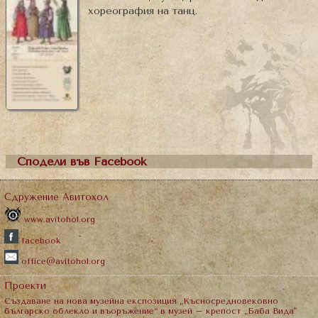
хореография на танц.
Сподели във Facebook
Сдружение Авитохол
www.avitohol.org
facebook
office@avitohol.org
Проекти
Създаване на нова музейна експозиция „Късносредновековно
българско облекло и въоръжение“ в музей – крепост „Баба Вида"