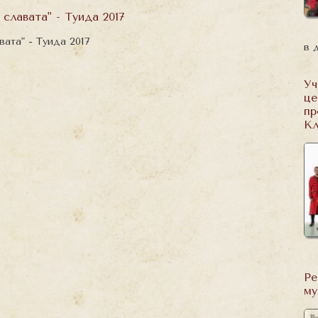
славата" - Туида 2017
ата" - Туида 2017
в 
Уч
це
пр
Кл
Ре
му