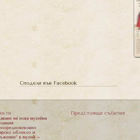
Сподели във Facebook
екти
Предстоящи събития
аване на нова музейна
озиция
носредновековно
арско облекло и
ъжение“ в музей –