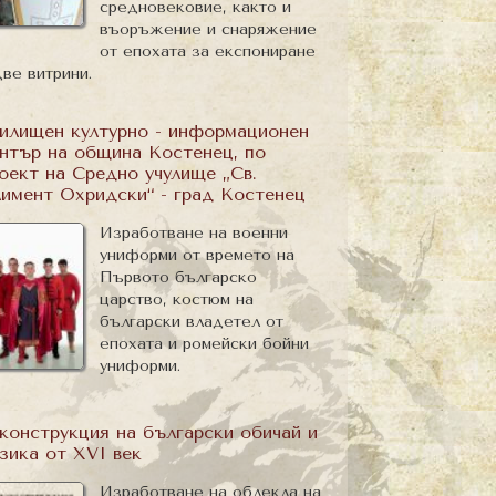
средновековие, както и
въоръжение и снаряжение
от епохата за експониране
две витрини.
илищен културно - информационен
нтър на община Костенец, по
оект на Средно учулище „Св.
имент Охридски“ - град Костенец
Изработване на военни
униформи от времето на
Първото българско
царство, костюм на
български владетел от
епохата и ромейски бойни
униформи.
конструкция на български обичай и
зика от XVI век
Изработване на облекла на