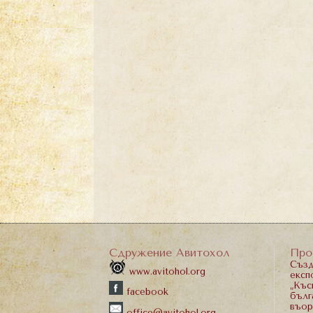
Сдружение Авитохол
Про
Създ
www.avitohol.org
експ
„Къс
facebook
бълг
въор
office@avitohol.org