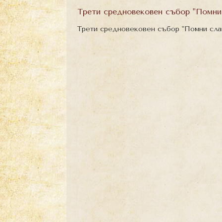
Трети средновековен събор "Помни 
Трети средновековен събор "Помни слав