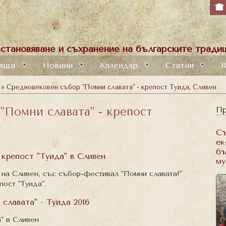
становяване и съхранение на българските традиц
ящи
Новини
Календар
Статии
В
»
Средновековен събор "Помни славата" - крепост Туида, Сливен
"Помни славата" - крепост
Пр
Съ
ек
бъ
 крепост "Туида" в Сливен
му
на Сливен, със събор-фестивал "Помни славата!"
ост "Туида".
славата" - Туида 2016
а" в Сливен