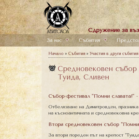
Сдружение за въз
За нас
Събития
Предсто
Начало
»
Събития
»
Участия в други събития
Средновековен събор 
Туида, Сливен
Събор-фестивал "Помни славата!" -
Отбелязване на Димитровден, празника 
на късноантичната и средновековна креп
Втори средновековен събор "Помни 
За втори пореден път на крепост "Туид