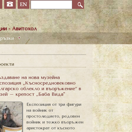
ии - Авитохол
ръзки
оекти
здаване на нова музейна
спозиция „Късносредновековно
лгарско облекло и въоръжение“ в
зей – крепост „Баба Вида"
Експозиция от три фигури
на войник от
простолюдието, редовен
войник и тежко въоръжен
аристократ от късното