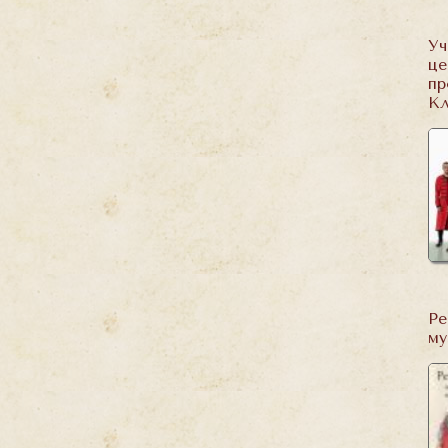
Уч
це
пр
Кл
Ре
му