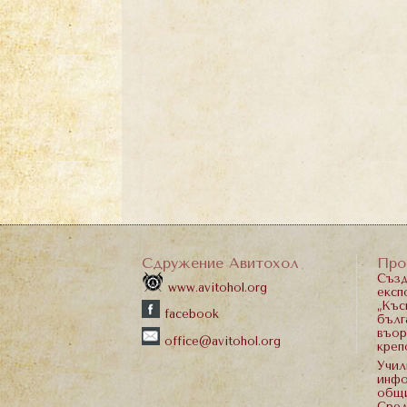
Сдружение Авитохол
Про
Създ
www.avitohol.org
експ
„Къс
facebook
бълг
въор
office@avitohol.org
креп
Учил
инфо
общи
Сред