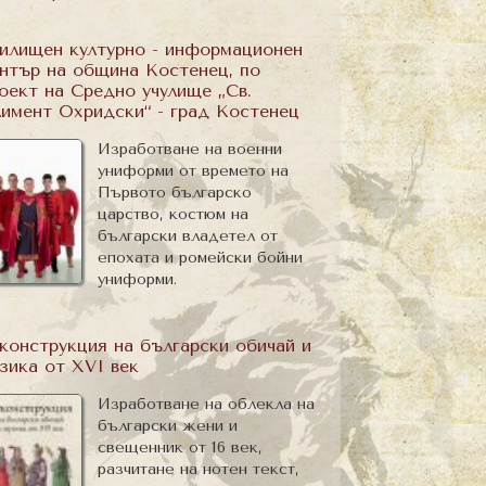
илищен културно - информационен
нтър на община Костенец, по
оект на Средно учулище „Св.
имент Охридски“ - град Костенец
Изработване на военни
униформи от времето на
Първото българско
царство, костюм на
български владетел от
епохата и ромейски бойни
униформи.
конструкция на български обичай и
зика от XVI век
Изработване на облекла на
български жени и
свещенник от 16 век,
разчитане на нотен текст,