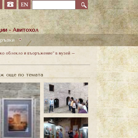
ии - Авитохол
ръзки
ко облекло и въоръжение“ в музей –
ж още по темата