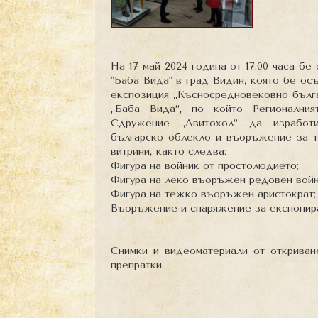
На 17 май 2024 година от 17.00 часа бе
"Баба Вида" в град Видин, която бе о
експозиция „Късносредновековно бълг
„Баба Вида“, по който Регионални
Сдружение „Авитохол“ да изработи
българско облекло и въоръжение за т
витрини, както следва:
Фигура на войник от простолюдието;
Фигура на леко въоръжен редовен войн
Фигура на тежко въоръжен аристократ;
Въоръжение и снаряжение за експонира
Снимки и видеоматериали от откриван
препратки.