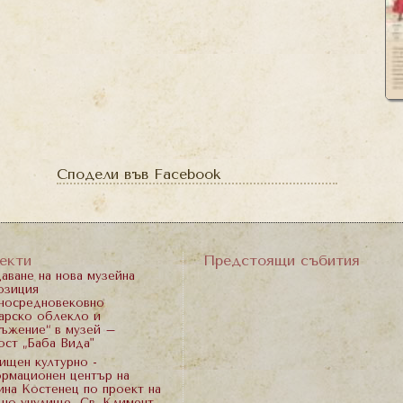
Сподели във Facebook
екти
Предстоящи събития
аване на нова музейна
озиция
носредновековно
арско облекло и
ъжение“ в музей –
ост „Баба Вида"
ищен културно -
рмационен център на
на Костенец по проект на
но учулище „Св. Климент