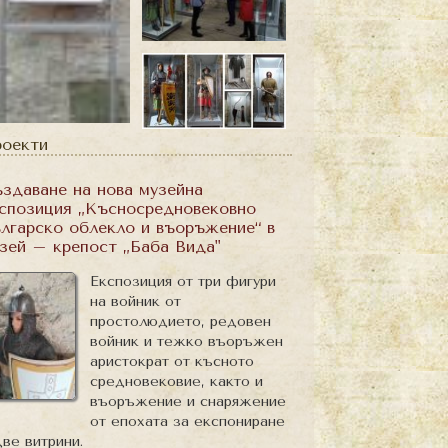
оекти
здаване на нова музейна
спозиция „Късносредновековно
лгарско облекло и въоръжение“ в
зей – крепост „Баба Вида"
Експозиция от три фигури
на войник от
простолюдието, редовен
войник и тежко въоръжен
аристократ от късното
средновековие, както и
въоръжение и снаряжение
от епохата за експониране
две витрини.