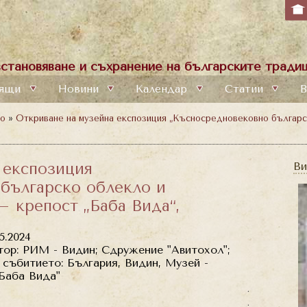
становяване и съхранение на българските традиц
ящи
Новини
Календар
Статии
В
то
»
Откриване на музейна експозиция „Късносредновековно българс
 експозиция
Ви
българско облекло и
– крепост „Баба Вида“,
5.2024
ор: РИМ - Видин; Сдружение "Авитохол";
събитието: България, Видин, Музей -
Баба Вида"
.
.