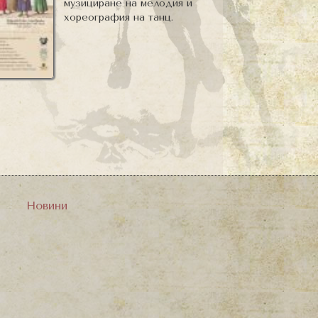
музициране на мелодия и
хореография на танц.
Новини