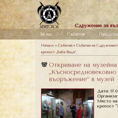
Сдружение за въз
За нас
Събития
Предсто
Начало
»
Събития
»
Събития на Сдружение
крепост „Баба Вида“,
Откриване на музейна
„Късносредновековно 
въоръжение“ в музей 
Дата: 17.0
Организат
Място на 
крепост "