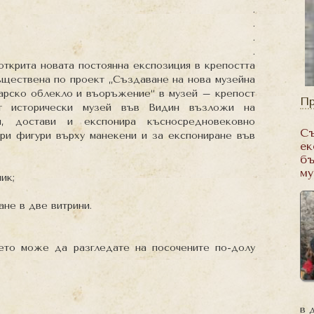
.
.
.
.
 открита новата постоянна експозиция в крепостта
съществена по проект „Създаване на нова музейна
арско облекло и въоръжение“ в музей – крепост
Пр
ят исторически музей във Видин възложи на
, достави и експонира късносредновековно
Съ
ри фигури върху манекени и за експониране във
ек
бъ
му
ик;
не в две витрини.
ето може да разгледате на посочените по-долу
в 