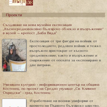
Проекти
Създаване на нова музейна експозиция
„Късносредновековно българско облекло и въоръжение“
в музей – крепост „Баба Вида"
Експозиция от три фигури на войник от
простолюдието, редовен войник и тежко
въоръжен аристократ от късното
средновековие, както и въоръжение и
снаряжение от епохата за експониране в
две витрини.
Училищен културно - информационен център на община
Костенец, по проект на Средно учулище „Св. Климент
Охридски“ - град Костенец
Изработване на военни униформи от
времето на Първото българско царство,