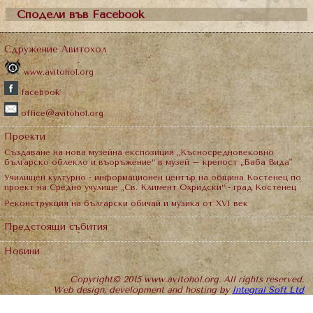
Сподели във Facebook
Сдружение Авитохол
www.avitohol.org
facebook
office@avitohol.org
Проекти
Създаване на нова музейна експозиция „Късносредновековно
българско облекло и въоръжение“ в музей – крепост „Баба Вида"
Училищен културно - информационен център на община Костенец по
проект на Средно учулище „Св. Климент Охридски“ - град Костенец
Реконструкция на български обичай и музика от XVI век
Предстоящи събития
Новини
Copyright© 2015 www.avitohol.org. All rights reserved.
Web design, development and hosting by
Integral Soft Ltd