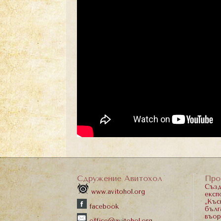
Сдружение Авитохол
Про
Създ
www.avitohol.org
експ
„Къс
facebook
бълг
въор
office@avitohol.org