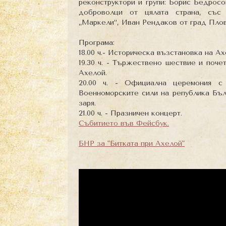
реконструктори и групи: Борис Бедрос
доброволци от цялата страна, със
„Маркели“, Иван Рендаков от град Пло
Програма:
18.00 ч.- Историческа възстановка на А
19.30 ч. - Тържествено шествие и поч
Ахелой.
20.00 ч. - Официална церемония с
Военноморските сили на република Бъл
заря.
21.00 ч. - Празничен концерт.
Събитието във Фейсбук.
БНР за "Битката при Ахелой"