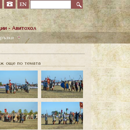
ии - Авитохол
ръзки
ж още по темата