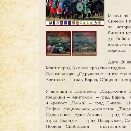
В чест на 
Симеон I п
за истори
битката м
до бойнот
въоръжени
периода.
Дата: 20 ав
Място: град Ахелой, градски стадион.
Организатори: „Сдружение за възстано
Авитохол“ – град Варна, Община Помор
Участници в събитието: „Сдружение 
традиции – Авитохол“ – град Варна, „
и крепост „Туида“ – град Сливен, Ш
София, Национално дружество „Тради
Сдружение „Дукс Антика“ - град Св
отряд „Барадж“ – град Пазарджик, Сд
Полина Скобелева - състезатели