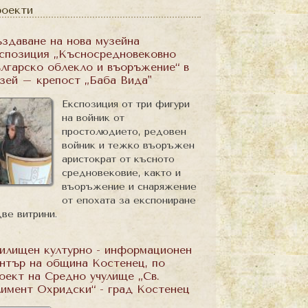
оекти
здаване на нова музейна
спозиция „Късносредновековно
лгарско облекло и въоръжение“ в
зей – крепост „Баба Вида"
Експозиция от три фигури
на войник от
простолюдието, редовен
войник и тежко въоръжен
аристократ от късното
средновековие, както и
въоръжение и снаряжение
от епохата за експониране
две витрини.
илищен културно - информационен
нтър на община Костенец, по
оект на Средно учулище „Св.
имент Охридски“ - град Костенец