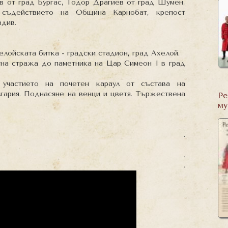
ов от град Бургас, Тодор Драгиев от град Шумен,
 съдействието на Община Карнобат, крепост
вдив.
хелойската битка - градски стадион, град Ахелой.
етна стража до паметника на Цар Симеон І в град
 участието на почетен караул от състава на
гария. Поднасяне на венци и цветя. Тържествена
Ре
му
.
.
.