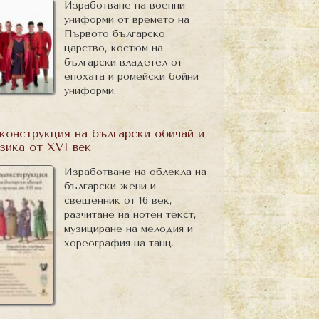
Изработване на военни
униформи от времето на
Първото българско
царство, костюм на
български владетел от
епохата и ромейски бойни
униформи.
конструкция на български обичай и
зика от XVI век
Изработване на облекла на
български жени и
свещенник от 16 век,
разчитане на нотен текст,
музициране на мелодия и
хореография на танц.