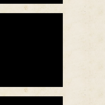
.
.
.
.