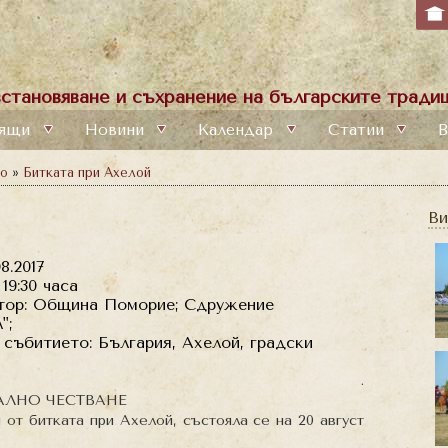
становяване и съхранение на българските традиц
ящи
Новини
Календар
Статии
В
то
»
Битката при Ахелой
Ви
8.2017
 19:30 часа
тор: Община Поморие; Сдружение
";
събитието: България, Ахелой, градски
.
ЛНО ЧЕСТВАНЕ
и от битката при Ахелой, състояла се на 20 август