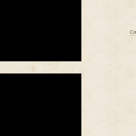
Сп
.
.