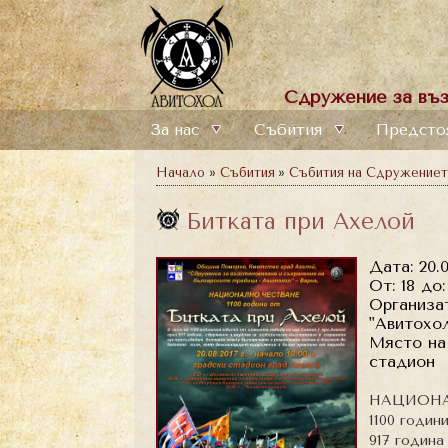
Сдружение за въз
За нас
Събития
Предсто
Начало
»
Събития
»
Събития на Сдружение
Битката при Ахелой
Дата: 20.0
От: 18 до:
Организа
"Авитохол
Място на 
стадион
НАЦИОНА
1100 годин
917 година