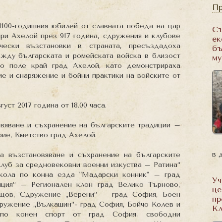
Пр
1100-годишния юбилей от славната победа на цар
Съ
ри Ахелой през 917 година, сдружения и клубове
ек
чески възстановки в страната, пресъздадоха
бъ
ежду българската и ромейската войска в близост
му
о поле край град Ахелой, като демонстрираха
е и снаряжение и бойни практики на войските от
густ 2017 година от 18.00 часа.
вяване и съхранение на българските традиции –
ие, Кметство град Ахелой.
в 
за възстановяване и
съхранение на българските
Клуб за средновековни военни изкуства – Ратина“
кола по конна езда "Мадарски конник" – град
Уч
ция“ – Регионален клон град Велико Търново,
це
ищов, Сдружение „Верени“ – град София, Боен
пр
ружение „Вълкашин“- град София, Бойчо Колев и
Кл
 по конен спорт от град София, свободни